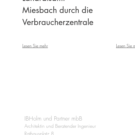
Miesbach durch die
Verbraucherzentrale
Lesen Sie mehr
L
esen Sie 
n
IBHolm und Partner mbB
Architektin und Beratender Ingenieur
Rathausplatz 8