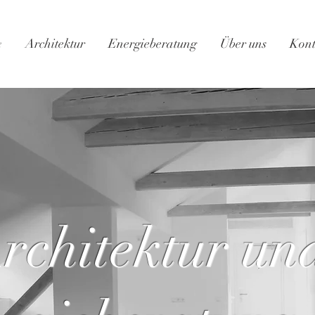
e
Architektur
Energieberatung
Über uns
Kont
rchitektur un