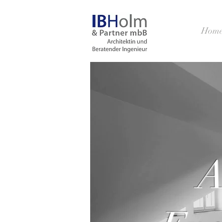
Hom
A