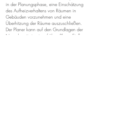
in der Planungsphase, eine Einschätzung
des Aufheizverhaltens von Räumen in
Gebäuden vorzunehmen und eine
Überhitzung der Räume auszuschließen.
Der Planer kann auf den Grundlagen der
Norm bereits in einer frühen Phase Einfluss
auf unterschiedliche Komponenten
nehmen, die für das sommerliche
Aufwärmverhalten bedeutend sind.
Energetische Fachplanung für
Neubauten
Modernisierungskonzepte für
Bestandsbauten
Kontaktieren