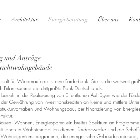
e
Architektur
Energieberatung
Über uns
Kont
g und Anträge
Nichtwohngebäude
stalt für Wiederaufbau ist eine
Förderbank
. Sie ist die weltweit grö
ch Bilanzsumme die
drittgrößte
Bank
Deutschlands.
esteht in der Realisierung von öffentlichen Aufträgen wie der Förde
n, der Gewährung von
Investitionskrediten
an kleine und mittlere Unt
rastrukturvorhaben und Wohnungsbau, der Finanzierung von Energie
ruktur.
 Bauen, Wohnen, Energiesparen ein breites Spektrum an Programmen
estitionen in Wohnimmobilien dienen. Förderzwecke sind die Schaf
h
Wohneigentumsprogramme
, die energetische Gebäudesanierung,