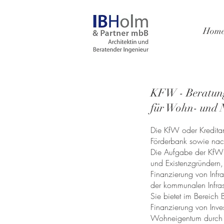
Hom
KFW - Beratun
für Wohn- und 
Die KfW oder Kreditan
Förderbank sowie na
Die Aufgabe der KfW b
und Existenzgründer
Finanzierung von Inf
der kommunalen Infrast
Sie bietet im Bereich
Finanzierung von Inv
Wohneigentum
durc