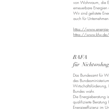
von Wohnraum, die Er
erneuerbare Energien 
Wir sind gelistete En
auch für Unternehme
https://www.energie-e
https://www.kfw.de/
BAFA
für Nichtwohn
D
as Bundesamt für Wir
des Bundesministerium
Wirtschaftsförderung,
Bundes wahr.
Die Energieberatung is
qualifizierte Beratun
Energieeffizienz im U