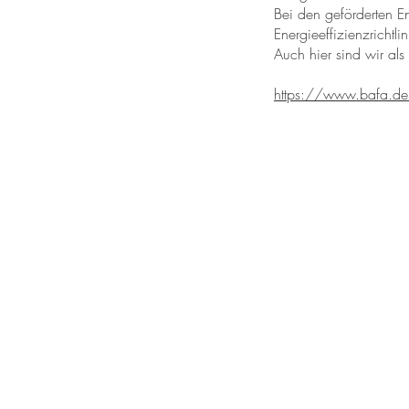
Bei den geförderten E
Energieeffizienzrichtlin
Auch hier sind wir als 
https://www.bafa.de
Kontaktiere
Sie uns...