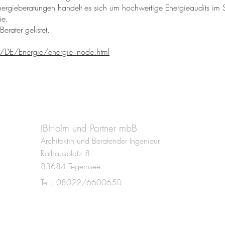
nergieberatungen handelt es sich um hochwertige Energieaudits im 
ie.
Berater gelistet.
/DE/Energie/energie_node.html
n
IBHolm und Partner mbB
Architektin und Beratender Ingenieur
Rathausplatz 8
83684 Tegernsee
Tel.: 08022/6600650