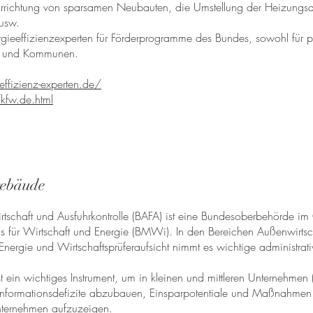
richtung von sparsamen Neubauten, die Umstellung der Heizungsa
usw.
ergieeffizienzexperten für Förderprogramme des Bundes, sowohl für p
n und Kommunen.
ffizienz-experten.de/
kfw.de.html
gebäude
tschaft und Ausfuhrkontrolle (BAFA) ist eine Bundesoberbehörde im
s für Wirtschaft und Energie (BMWi). In den Bereichen Außenwirtsc
 Energie und Wirtschaftsprüferaufsicht nimmt es wichtige administra
t ein wichtiges Instrument, um in kleinen und mittleren Unternehme
g Informationsdefizite abzubauen, Einsparpotentiale und Maßnahmen
nternehmen aufzuzeigen.